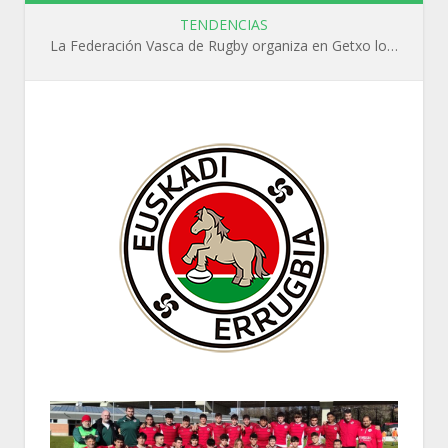
TENDENCIAS
La Federación Vasca de Rugby organiza en Getxo los cursos WR L1, WR L2 y N1 durante el mes de septiembre