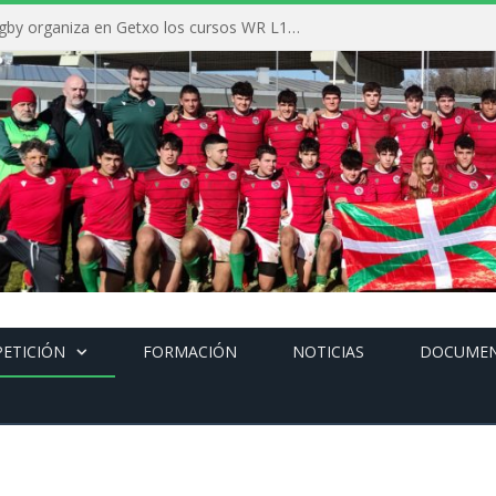
La Federación Vasca de Rugby organiza en Getxo los cursos WR L1, WR L2 y N1 durante el mes de septiembre
ETICIÓN
FORMACIÓN
NOTICIAS
DOCUME