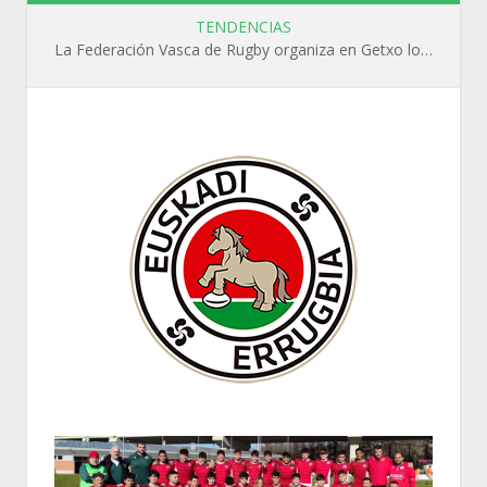
TENDENCIAS
La Federación Vasca de Rugby organiza en Getxo los cursos WR L1, WR L2 y N1 durante el mes de septiembre