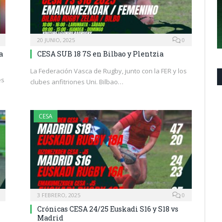
20 JUNIO, 2025
0
a
CESA SUB 18 7S en Bilbao y Plentzia
La Federación Vasca de Rugby, junto con la FER y los
es
clubes anfitriones Uni. Bilbao…
CESA
3 FEBRERO, 2025
0
Crónicas CESA 24/25 Euskadi S16 y S18 vs
Madrid