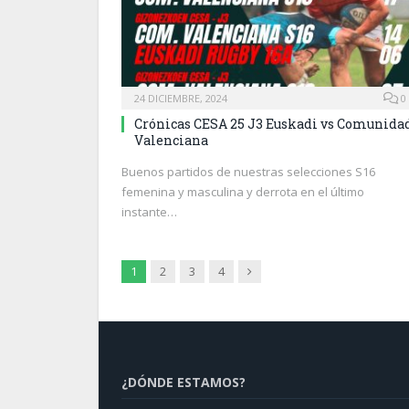
24 DICIEMBRE, 2024
0
Crónicas CESA 25 J3 Euskadi vs Comunida
Valenciana
Buenos partidos de nuestras selecciones S16
femenina y masculina y derrota en el último
instante…
Next
1
2
3
4
¿DÓNDE ESTAMOS?