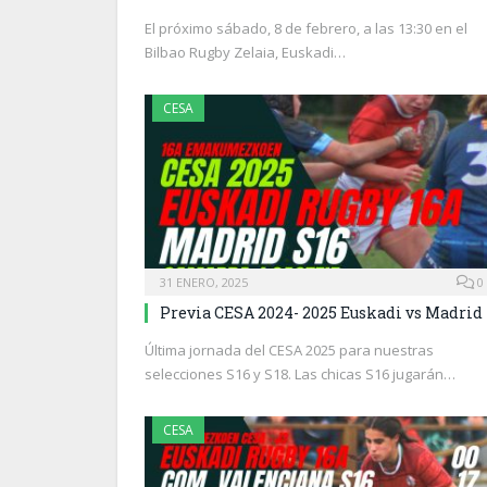
El próximo sábado, 8 de febrero, a las 13:30 en el
Bilbao Rugby Zelaia, Euskadi…
CESA
31 ENERO, 2025
0
Previa CESA 2024- 2025 Euskadi vs Madrid
Última jornada del CESA 2025 para nuestras
selecciones S16 y S18. Las chicas S16 jugarán…
CESA