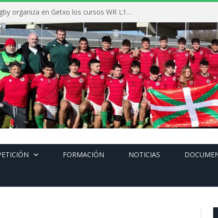
La Federación Vasca de Rugby organiza en Getxo los cursos WR L1, WR L2 y N1 durante el mes de septiembre
ETICIÓN
FORMACIÓN
NOTICIAS
DOCUME