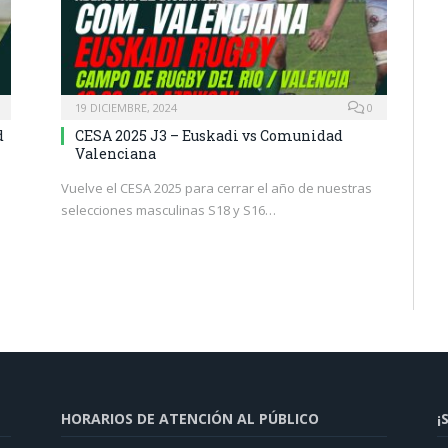
19 DICIEMBRE, 2024
0
d
CESA 2025 J3 – Euskadi vs Comunidad
Valenciana
Vuelve el CESA 2025 para cerrar el año de nuestras
selecciones masculinas S18 y S16…
HORARIOS DE ATENCIÓN AL PÚBLICO
¡