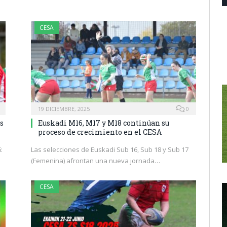
CESA
19 DICIEMBRE, 2025
0
s
Euskadi M16, M17 y M18 continúan su
proceso de crecimiento en el CESA
:
Las selecciones de Euskadi Sub 16, Sub 18 y Sub 17
(Femenina) afrontan una nueva jornada…
CESA