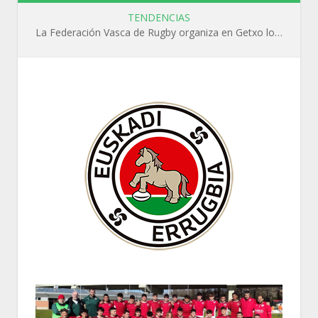
TENDENCIAS
La Federación Vasca de Rugby organiza en Getxo los cursos WR L1, WR L2 y N1 durante el mes de septiembre