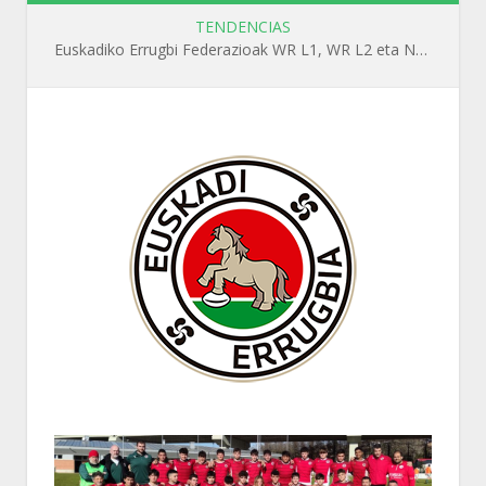
TENDENCIAS
Euskadiko Errugbi Federazioak WR L1, WR L2 eta N1 ikastaroak antolatuko ditu irailean Getxon