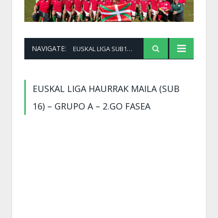
NAVIGATE:
EUSKAL LIGA SUB18 2. FASEA A 1. MAILA
EUSKAL LIGA HAURRAK MAILA (SUB
16) – GRUPO A – 2.GO FASEA