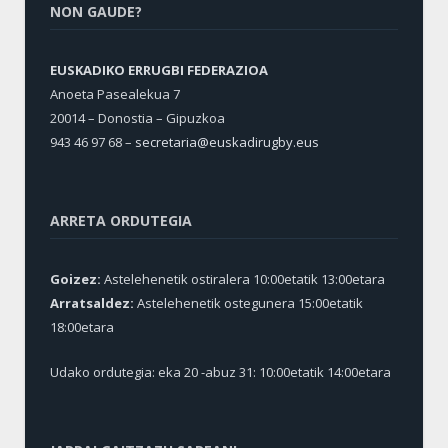
NON GAUDE?
EUSKADIKO ERRUGBI FEDERAZIOA
Anoeta Pasealekua 7
20014 – Donostia – Gipuzkoa
943 46 97 68 –
secretaria@euskadirugby.eus
ARRETA ORDUTEGIA
Goizez:
Astelehenetik ostiralera 10:00etatik 13:00etara
Arratsaldez:
Astelehenetik ostegunera 15:00etatik
18:00etara
Udako ordutegia: eka 20 -abuz 31: 10:00etatik 14:00etara