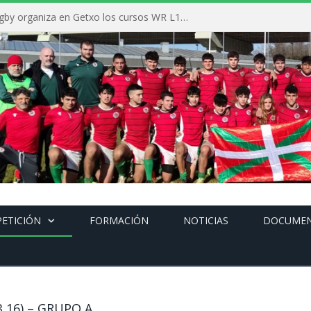
La Federación Vasca de Rugby organiza en Getxo los cursos WR L1, WR L2 y N1 durante el mes de septiembre
ETICIÓN
FORMACIÓN
NOTICIAS
DOCUME
 16) – GRUPO A