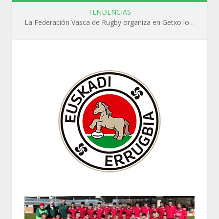
TENDENCIAS
La Federación Vasca de Rugby organiza en Getxo los cursos WR L1, WR L2 y N1 durante el mes de septiembre