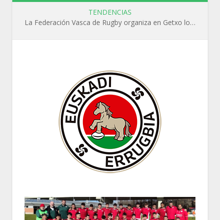
TENDENCIAS
La Federación Vasca de Rugby organiza en Getxo los cursos WR L1, WR L2 y N1 durante el mes de septiembre