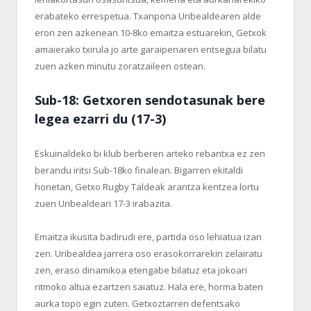
erabateko errespetua. Txanpona Uribealdearen alde
erori zen azkenean 10-8ko emaitza estuarekin, Getxok
amaierako txirula jo arte garaipenaren entsegua bilatu
zuen azken minutu zoratzaileen ostean.
Sub-18: Getxoren sendotasunak bere
legea ezarri du (17-3)
Eskuinaldeko bi klub berberen arteko rebantxa ez zen
berandu iritsi Sub-18ko finalean. Bigarren ekitaldi
honetan, Getxo Rugby Taldeak arantza kentzea lortu
zuen Uribealdeari 17-3 irabazita.
Emaitza ikusita badirudi ere, partida oso lehiatua izan
zen. Uribealdea jarrera oso erasokorrarekin zelairatu
zen, eraso dinamikoa etengabe bilatuz eta jokoari
ritmoko altua ezartzen saiatuz. Hala ere, horma baten
aurka topo egin zuten. Getxoztarren defentsako