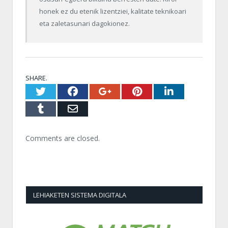
honek ez du etenik lizentziei, kalitate teknikoari
eta zaletasunari dagokionez.
SHARE.
Twitter
Facebook
Google+
Pinterest
LinkedI
Tumblr
Email
Comments are closed.
LEHIAKETEN SISTEMA DIGITALA