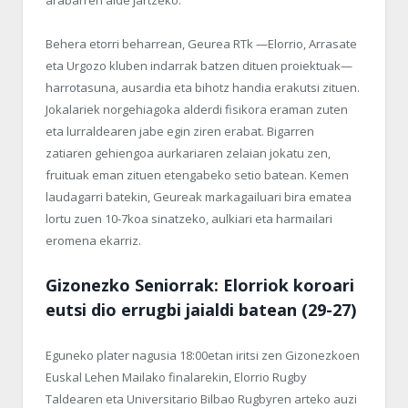
Behera etorri beharrean, Geurea RTk —Elorrio, Arrasate
eta Urgozo kluben indarrak batzen dituen proiektuak—
harrotasuna, ausardia eta bihotz handia erakutsi zituen.
Jokalariek norgehiagoka alderdi fisikora eraman zuten
eta lurraldearen jabe egin ziren erabat. Bigarren
zatiaren gehiengoa aurkariaren zelaian jokatu zen,
fruituak eman zituen etengabeko setio batean. Kemen
laudagarri batekin, Geureak markagailuari bira ematea
lortu zuen 10-7koa sinatzeko, aulkiari eta harmailari
eromena ekarriz.
Gizonezko Seniorrak: Elorriok koroari
eutsi dio errugbi jaialdi batean (29-27)
Eguneko plater nagusia 18:00etan iritsi zen Gizonezkoen
Euskal Lehen Mailako finalarekin, Elorrio Rugby
Taldearen eta Universitario Bilbao Rugbyren arteko auzi