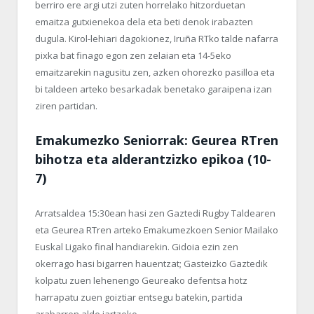
berriro ere argi utzi zuten horrelako hitzorduetan
emaitza gutxienekoa dela eta beti denok irabazten
dugula. Kirol-lehiari dagokionez, Iruña RTko talde nafarra
pixka bat finago egon zen zelaian eta 14-5eko
emaitzarekin nagusitu zen, azken ohorezko pasilloa eta
bi taldeen arteko besarkadak benetako garaipena izan
ziren partidan.
Emakumezko Seniorrak: Geurea RTren
bihotza eta alderantzizko epikoa (10-
7)
Arratsaldea 15:30ean hasi zen Gaztedi Rugby Taldearen
eta Geurea RTren arteko Emakumezkoen Senior Mailako
Euskal Ligako final handiarekin. Gidoia ezin zen
okerrago hasi bigarren hauentzat; Gasteizko Gaztedik
kolpatu zuen lehenengo Geureako defentsa hotz
harrapatu zuen goiztiar entsegu batekin, partida
arabarren alde jartzeko.