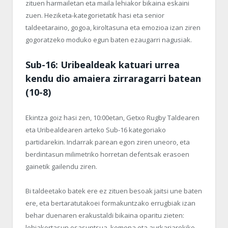
zituen harmailetan eta maila lehiakor bikaina eskaini
zuen. Heziketa-kategorietatik hasi eta senior
taldeetaraino, gogoa, kiroltasuna eta emozioa izan ziren
gogoratzeko moduko egun baten ezaugarri nagusiak.
Sub-16: Uribealdeak katuari urrea
kendu dio amaiera zirraragarri batean
(10-8)
Ekintza goiz hasi zen, 10:00etan, Getxo Rugby Taldearen
eta Uribealdearen arteko Sub-16 kategoriako
partidarekin. Indarrak parean egon ziren uneoro, eta
berdintasun milimetriko horretan defentsak erasoen
gainetik gailendu ziren.
Bi taldeetako batek ere ez zituen besoak jaitsi une baten
ere, eta bertaratutakoei formakuntzako errugbiak izan
behar duenaren erakustaldi bikaina oparitu zieten:
lehiakortasun osasuntsua, kemena eta aurkariarekiko