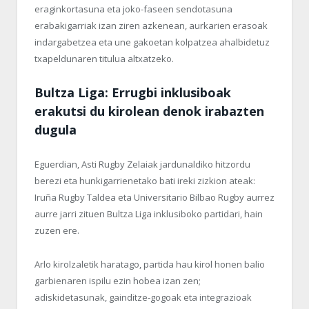
eraginkortasuna eta joko-faseen sendotasuna
erabakigarriak izan ziren azkenean, aurkarien erasoak
indargabetzea eta une gakoetan kolpatzea ahalbidetuz
txapeldunaren titulua altxatzeko.
Bultza Liga: Errugbi inklusiboak
erakutsi du kirolean denok irabazten
dugula
Eguerdian, Asti Rugby Zelaiak jardunaldiko hitzordu
berezi eta hunkigarrienetako bati ireki zizkion ateak:
Iruña Rugby Taldea eta Universitario Bilbao Rugby aurrez
aurre jarri zituen Bultza Liga inklusiboko partidari, hain
zuzen ere.
Arlo kirolzaletik haratago, partida hau kirol honen balio
garbienaren ispilu ezin hobea izan zen;
adiskidetasunak, gainditze-gogoak eta integrazioak