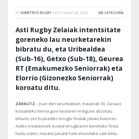
BY
A5METROS RUGBY
ON
31 MAIATZA, 2026
SIN CATEGORÍA
Asti Rugby Zelaiak intentsitate
goreneko lau neurketarekin
bibratu du, eta Uribealdea
(Sub-16), Getxo (Sub-18), Geurea
RT (Emakumezko Seniorrak) eta
Elorrio (Gizonezko Seniorrak)
koroatu ditu.
ZARAUTZ
– Joan den larunbatean, maiatzak 30, Zarautz
kostaldeko herria gure kirolaren erdigune absolutu
bihurtu zen Euskadiko errugbi finalak jokatu baitziren.
Astiko instalazioek euskal errugbiaren benetako festa
hartu zuten; maratoi-janaldi hark ehundaka zale bildu