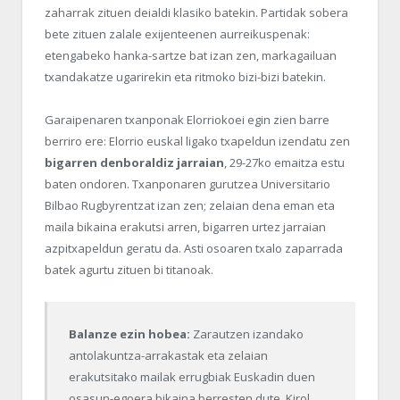
zaharrak zituen deialdi klasiko batekin. Partidak sobera
bete zituen zalale exijenteenen aurreikuspenak:
etengabeko hanka-sartze bat izan zen, markagailuan
txandakatze ugarirekin eta ritmoko bizi-bizi batekin.
Garaipenaren txanponak Elorriokoei egin zien barre
berriro ere: Elorrio euskal ligako txapeldun izendatu zen
bigarren denboraldiz jarraian
, 29-27ko emaitza estu
baten ondoren. Txanponaren gurutzea Universitario
Bilbao Rugbyrentzat izan zen; zelaian dena eman eta
maila bikaina erakutsi arren, bigarren urtez jarraian
azpitxapeldun geratu da. Asti osoaren txalo zaparrada
batek agurtu zituen bi titanoak.
Balanze ezin hobea:
Zarautzen izandako
antolakuntza-arrakastak eta zelaian
erakutsitako mailak errugbiak Euskadin duen
osasun-egoera bikaina berresten dute. Kirol