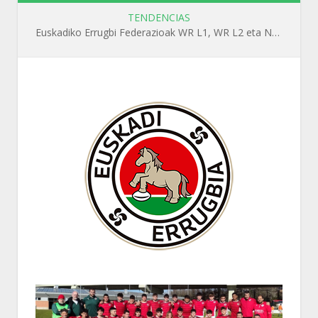
TENDENCIAS
Euskadiko Errugbi Federazioak WR L1, WR L2 eta N1 ikastaroak antolatuko ditu irailean Getxon