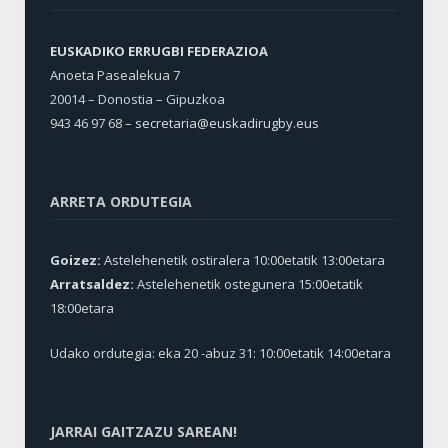
EUSKADIKO ERRUGBI FEDERAZIOA
Anoeta Pasealekua 7
20014 – Donostia – Gipuzkoa
943 46 97 68 –
secretaria@euskadirugby.eus
ARRETA ORDUTEGIA
Goizez:
Astelehenetik ostiralera 10:00etatik 13:00etara
Arratsaldez:
Astelehenetik ostegunera 15:00etatik
18:00etara
Udako ordutegia: eka 20 -abuz 31: 10:00etatik 14:00etara
JARRAI GAITZAZU SAREAN!