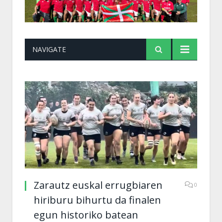
NAVIGATE
Zarautz euskal errugbiaren
0
hiriburu bihurtu da finalen
egun historiko batean