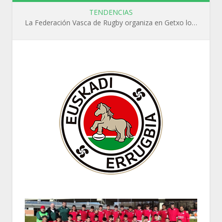
TENDENCIAS
La Federación Vasca de Rugby organiza en Getxo los cursos WR L1, WR L2 y N1 durante el mes de septiembre