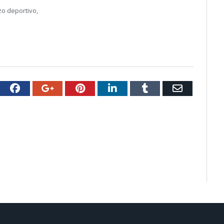
zo deportivo,
witter
Facebook
Google+
Pinterest
LinkedIn
Tumblr
Email