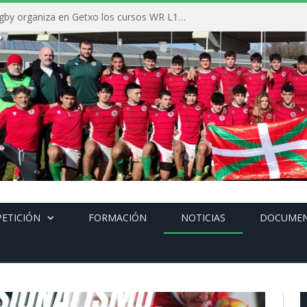
La Federación Vasca de Rugby organiza en Getxo los cursos WR L1, WR L2 y N1 durante el mes de septiembre
ETICIÓN
FORMACIÓN
NOTICIAS
DOCUME