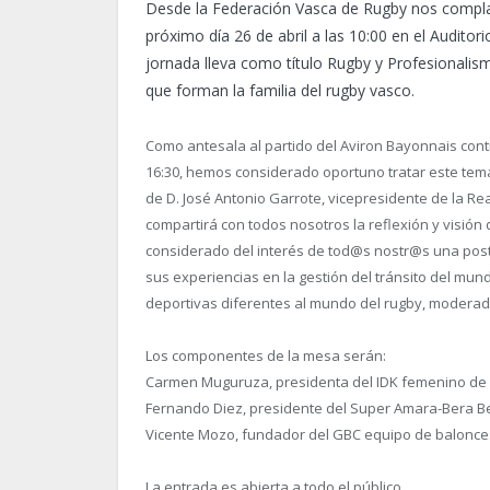
Desde la Federación Vasca de Rugby nos complac
próximo día 26 de abril a las 10:00 en el Audito
jornada lleva como título Rugby y Profesionalism
que forman la familia del rugby vasco.
Como antesala al partido del Aviron Bayonnais contr
16:30, hemos considerado oportuno tratar este tema
de D. José Antonio Garrote, vicepresidente de la R
compartirá con todos nosotros la reflexión y visión
considerado del interés de tod@s nostr@s una pos
sus experiencias en la gestión del tránsito del mun
deportivas diferentes al mundo del rugby, moderada
Los componentes de la mesa serán:
Carmen Muguruza, presidenta del IDK femenino de 
Fernando Diez, presidente del Super Amara-Bera Be
Vicente Mozo, fundador del GBC equipo de baloncest
La entrada es abierta a todo el público.