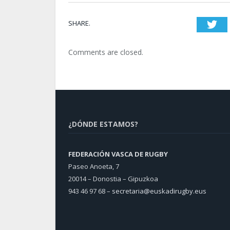
SHARE.
T
Comments are closed.
¿DÓNDE ESTAMOS?
FEDERACIÓN VASCA DE RUGBY
Paseo Anoeta, 7
20014 – Donostia – Gipuzkoa
943 46 97 68 –
secretaria@euskadirugby.eus