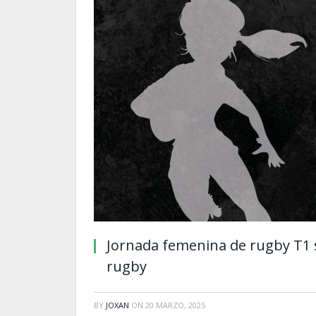
Jornada femenina de rugby T1 si
rugby
BY
JOXAN
ON
20 MARZO, 2025