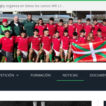
La Federación Vasca de Rugby organiza en Getxo los cursos WR L1, WR L2 y N1 durante el mes de septiembre
ETICIÓN
FORMACIÓN
NOTICIAS
DOCUME