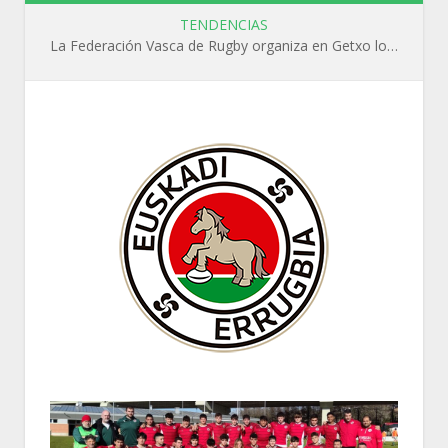
TENDENCIAS
La Federación Vasca de Rugby organiza en Getxo los cursos WR L1, WR L2 y N1 durante el mes de septiembre