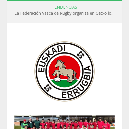
TENDENCIAS
La Federación Vasca de Rugby organiza en Getxo los cursos WR L1, WR L2 y N1 durante el mes de septiembre