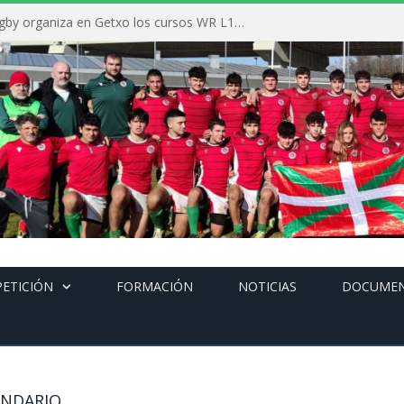
La Federación Vasca de Rugby organiza en Getxo los cursos WR L1, WR L2 y N1 durante el mes de septiembre
ETICIÓN
FORMACIÓN
NOTICIAS
DOCUME
ENDARIO