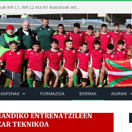
Euskadiko Errugbi Federazioak WR L1, WR L2 eta N1 ikastaroak antolatuko ditu irailean Getxon
LKAPENAK
FORMAZIOA
BERRIAK
AGIRIAK