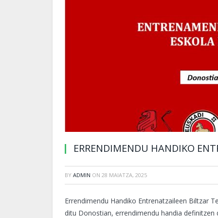
ERRENDIMENDU HANDIKO ENTR
BY
ADMIN
ON
28 MAIATZA, 2025
Errendimendu Handiko Entrenatzaileen Biltzar Te
ditu Donostian, errendimendu handia definitzen 