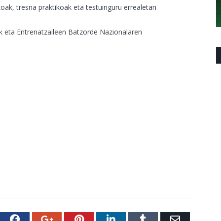
koak, tresna praktikoak eta testuinguru errealetan
ak eta Entrenatzaileen Batzorde Nazionalaren
witter
Facebook
Google+
Pinterest
LinkedIn
Tumblr
Email