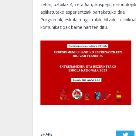
zehar, uztailak 4,5 eta 6an, ikuspegi metodologi
aplikatutako esperientziak partekatuko dira.
Programak, eskola magistralak, hitzaldi tekniko
komunikazioak barne hartzen ditu.
SHARE.
T