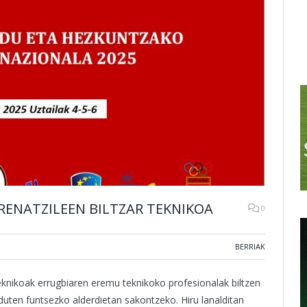
ENATZILEEN BILTZAR TEKNIKOA
0
BERRIAK
knikoak errugbiaren eremu teknikoko profesionalak biltzen
duten funtsezko alderdietan sakontzeko. Hiru lanalditan