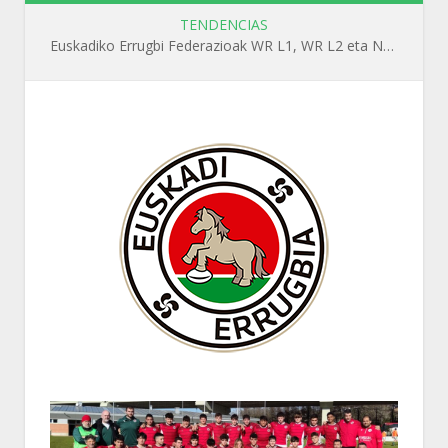
TENDENCIAS
Euskadiko Errugbi Federazioak WR L1, WR L2 eta N1 ikastaroak antolatuko ditu irailean Getxon