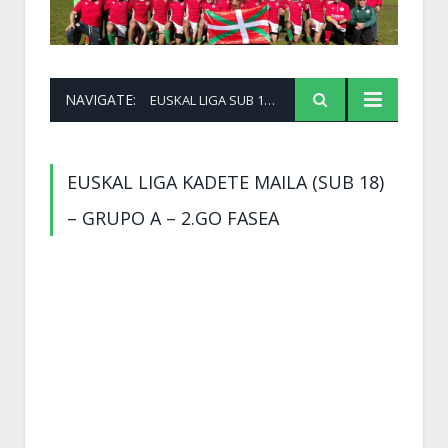
NAVIGATE:
EUSKAL LIGA SUB 18 2. FASEA 1. MAILA (A)
EUSKAL LIGA KADETE MAILA (SUB 18)
– GRUPO A – 2.GO FASEA