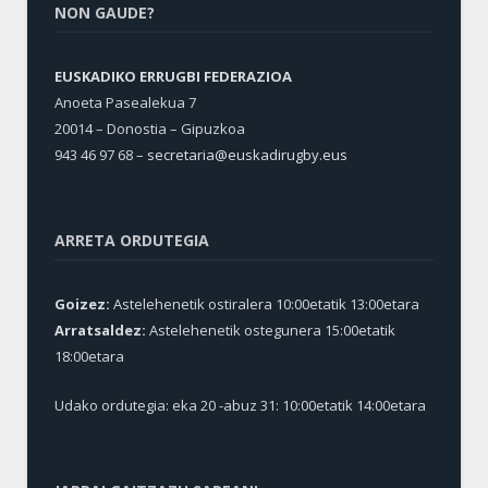
NON GAUDE?
EUSKADIKO ERRUGBI FEDERAZIOA
Anoeta Pasealekua 7
20014 – Donostia – Gipuzkoa
943 46 97 68 –
secretaria@euskadirugby.eus
ARRETA ORDUTEGIA
Goizez:
Astelehenetik ostiralera 10:00etatik 13:00etara
Arratsaldez:
Astelehenetik ostegunera 15:00etatik
18:00etara
Udako ordutegia: eka 20 -abuz 31: 10:00etatik 14:00etara