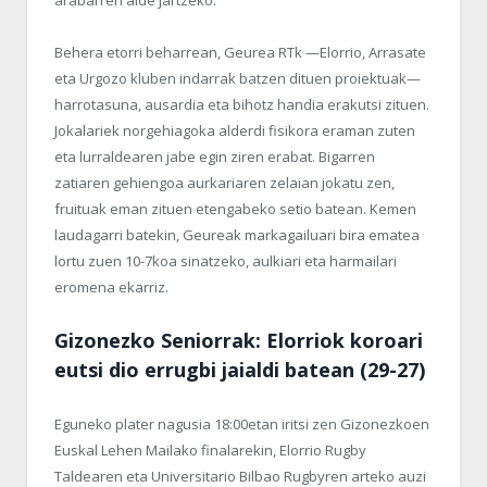
Behera etorri beharrean, Geurea RTk —Elorrio, Arrasate
eta Urgozo kluben indarrak batzen dituen proiektuak—
harrotasuna, ausardia eta bihotz handia erakutsi zituen.
Jokalariek norgehiagoka alderdi fisikora eraman zuten
eta lurraldearen jabe egin ziren erabat. Bigarren
zatiaren gehiengoa aurkariaren zelaian jokatu zen,
fruituak eman zituen etengabeko setio batean. Kemen
laudagarri batekin, Geureak markagailuari bira ematea
lortu zuen 10-7koa sinatzeko, aulkiari eta harmailari
eromena ekarriz.
Gizonezko Seniorrak: Elorriok koroari
eutsi dio errugbi jaialdi batean (29-27)
Eguneko plater nagusia 18:00etan iritsi zen Gizonezkoen
Euskal Lehen Mailako finalarekin, Elorrio Rugby
Taldearen eta Universitario Bilbao Rugbyren arteko auzi