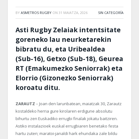
BY
A5METROS RUGBY
ON
31 MAIATZA, 2026
SIN CATEGORÍA
Asti Rugby Zelaiak intentsitate
goreneko lau neurketarekin
bibratu du, eta Uribealdea
(Sub-16), Getxo (Sub-18), Geurea
RT (Emakumezko Seniorrak) eta
Elorrio (Gizonezko Seniorrak)
koroatu ditu.
ZARAUTZ
– Joan den larunbatean, maiatzak 30, Zarautz
kostaldeko herria gure kirolaren erdigune absolutu
bihurtu zen Euskadiko errugbi finalak jokatu baitziren.
Astiko instalazioek euskal errugbiaren benetako festa
hartu zuten; maratoi-janaldi hark ehundaka zale bildu