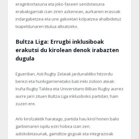
eraginkortasuna eta joko-faseen sendotasuna
erabakigarriak izan ziren azkenean, aurkarien erasoak
indargabetzea eta une gakoetan kolpatzea ahalbidetuz
txapeldunaren titulua altxatzeko.
Bultza Liga: Errugbi inklusiboak
erakutsi du kirolean denok irabazten
dugula
Eguerdian, Asti Rugby Zelaiak jardunaldiko hitzordu
berezi eta hunkigarrienetako bati ireki zizkion ateak:
Iruña Rugby Taldea eta Universitario Bilbao Rugby aurrez
aurre jarri zituen Bultza Liga inklusiboko partidari, hain
zuzen ere.
Arlo kirolzaletik haratago, partida hau kirol honen balio
garbienaren ispilu ezin hobea izan zen;
adiskidetasunak, gainditze-gogoak eta integrazioak