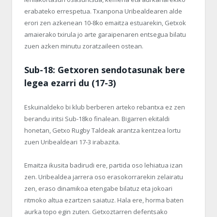
erabateko errespetua. Txanpona Uribealdearen alde
erori zen azkenean 10-8ko emaitza estuarekin, Getxok
amaierako txirula jo arte garaipenaren entsegua bilatu
zuen azken minutu zoratzaileen ostean.
Sub-18: Getxoren sendotasunak bere
legea ezarri du (17-3)
Eskuinaldeko bi klub berberen arteko rebantxa ez zen
berandu iritsi Sub-18ko finalean. Bigarren ekitaldi
honetan, Getxo Rugby Taldeak arantza kentzea lortu
zuen Uribealdeari 17-3 irabazita.
Emaitza ikusita badirudi ere, partida oso lehiatua izan
zen. Uribealdea jarrera oso erasokorrarekin zelairatu
zen, eraso dinamikoa etengabe bilatuz eta jokoari
ritmoko altua ezartzen saiatuz. Hala ere, horma baten
aurka topo egin zuten. Getxoztarren defentsako