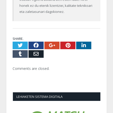
honek ez du etenik lizentziei, kalitate teknikoari
eta zaletasunari dagokionez.
SHARE.
Twitter
Facebook
Google+
Pinterest
LinkedI
Tumblr
Email
Comments are closed.
LEHIAKETEN SISTEMA DIGITALA