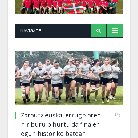
NAVIGATE
Zarautz euskal errugbiaren
0
hiriburu bihurtu da finalen
egun historiko batean