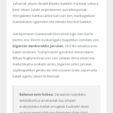
zaharrak zituen deialdi klasiko batekin. Partidak sobera
bete zituen zalale exijenteenen aurreikuspenak:
etengabeko hanka-sartze bat izan zen, markagailuan
txandakatze ugarirekin eta ritmoko bizi-bizi batekin.
Garaipenaren txanponak Elorriokoei egin zien barre
berriro ere: Elorrio euskal ligako txapeldun izendatu zen
bigarren denboraldiz jarraian
, 29-27ko emaitza estu
baten ondoren. Txanponaren gurutzea Universitario
Bilbao Rugbyrentzat izan zen; zelaian dena eman eta
maila bikaina erakutsi arren, bigarren urtez jarraian
azpitxapeldun geratu da. Asti osoaren txalo zaparrada
batek agurtu zituen bi titanoak.
Balanze ezin hobea:
Zarautzen izandako
antolakuntza-arrakastak eta zelaian
erakutsitako mailak errugbiak Euskadin duen
osasun-egoera bikaina berresten dute. Kirol