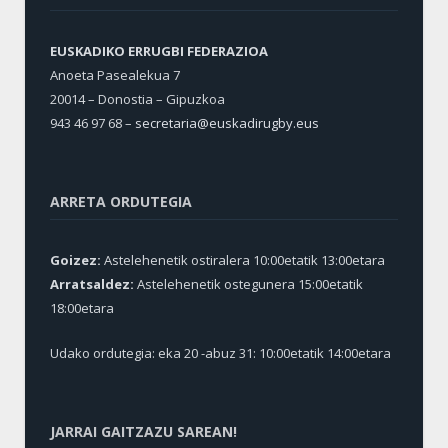
EUSKADIKO ERRUGBI FEDERAZIOA
Anoeta Pasealekua 7
20014 – Donostia – Gipuzkoa
943 46 97 68 –
secretaria@euskadirugby.eus
ARRETA ORDUTEGIA
Goizez:
Astelehenetik ostiralera 10:00etatik 13:00etara
Arratsaldez:
Astelehenetik ostegunera 15:00etatik
18:00etara
Udako ordutegia: eka 20 -abuz 31: 10:00etatik 14:00etara
JARRAI GAITZAZU SAREAN!