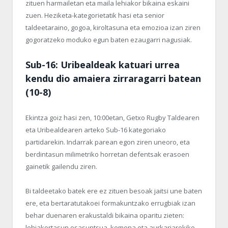
zituen harmailetan eta maila lehiakor bikaina eskaini
zuen. Heziketa-kategorietatik hasi eta senior
taldeetaraino, gogoa, kiroltasuna eta emozioa izan ziren
gogoratzeko moduko egun baten ezaugarri nagusiak.
Sub-16: Uribealdeak katuari urrea
kendu dio amaiera zirraragarri batean
(10-8)
Ekintza goiz hasi zen, 10:00etan, Getxo Rugby Taldearen
eta Uribealdearen arteko Sub-16 kategoriako
partidarekin. Indarrak parean egon ziren uneoro, eta
berdintasun milimetriko horretan defentsak erasoen
gainetik gailendu ziren.
Bi taldeetako batek ere ez zituen besoak jaitsi une baten
ere, eta bertaratutakoei formakuntzako errugbiak izan
behar duenaren erakustaldi bikaina oparitu zieten:
lehiakortasun osasuntsua, kemena eta aurkariarekiko