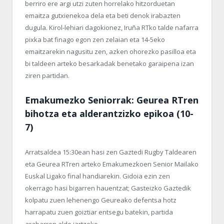
berriro ere argi utzi zuten horrelako hitzorduetan
emaitza gutxienekoa dela eta beti denok irabazten
dugula. Kirol-lehiari dagokionez, Iruña RTko talde nafarra
pixka bat finago egon zen zelaian eta 14-5eko
emaitzarekin nagusitu zen, azken ohorezko pasilloa eta
bi taldeen arteko besarkadak benetako garaipena izan
ziren partidan.
Emakumezko Seniorrak: Geurea RTren
bihotza eta alderantzizko epikoa (10-
7)
Arratsaldea 15:30ean hasi zen Gaztedi Rugby Taldearen
eta Geurea RTren arteko Emakumezkoen Senior Mailako
Euskal Ligako final handiarekin. Gidoia ezin zen
okerrago hasi bigarren hauentzat; Gasteizko Gaztedik
kolpatu zuen lehenengo Geureako defentsa hotz
harrapatu zuen goiztiar entsegu batekin, partida
arabarren alde jartzeko.