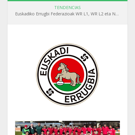
TENDENCIAS
Euskadiko Errugbi Federazioak WR L1, WR L2 eta N1 ikastaroak antolatuko ditu irailean Getxon