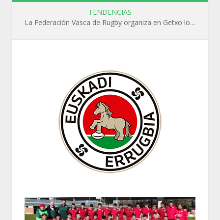
TENDENCIAS
La Federación Vasca de Rugby organiza en Getxo los cursos WR L1, WR L2 y N1 durante el mes de septiembre