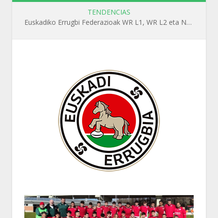
TENDENCIAS
Euskadiko Errugbi Federazioak WR L1, WR L2 eta N1 ikastaroak antolatuko ditu irailean Getxon