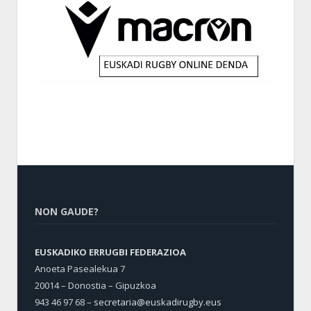
NON GAUDE?
EUSKADIKO ERRUGBI FEDERAZIOA
Anoeta Pasealekua 7
20014 – Donostia – Gipuzkoa
943 46 97 68 –
secretaria@euskadirugby.eus