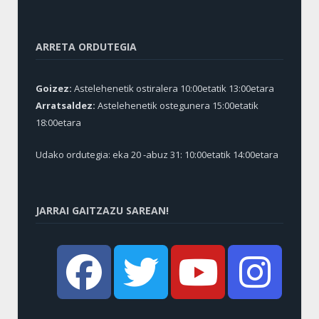
ARRETA ORDUTEGIA
Goizez:
Astelehenetik ostiralera 10:00etatik 13:00etara
Arratsaldez:
Astelehenetik ostegunera 15:00etatik
18:00etara
Udako ordutegia: eka 20 -abuz 31: 10:00etatik 14:00etara
JARRAI GAITZAZU SAREAN!