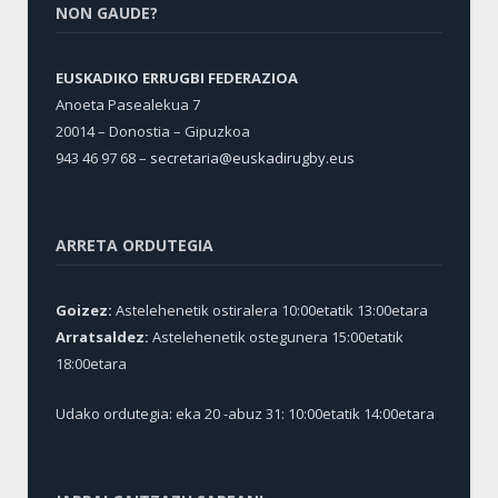
NON GAUDE?
EUSKADIKO ERRUGBI FEDERAZIOA
Anoeta Pasealekua 7
20014 – Donostia – Gipuzkoa
943 46 97 68 –
secretaria@euskadirugby.eus
ARRETA ORDUTEGIA
Goizez:
Astelehenetik ostiralera 10:00etatik 13:00etara
Arratsaldez:
Astelehenetik ostegunera 15:00etatik
18:00etara
Udako ordutegia: eka 20 -abuz 31: 10:00etatik 14:00etara