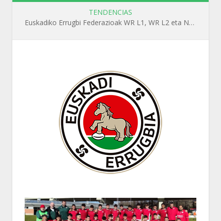
TENDENCIAS
Euskadiko Errugbi Federazioak WR L1, WR L2 eta N1 ikastaroak antolatuko ditu irailean Getxon