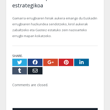
estrategikoa
Gamarra errugbiaren hiriak aukera emango du Euskadin
errugbiaren hazkundea sendotzeko, kirol aukerak
zabaltzeko eta Gasteiz estatuko zein nazioarteko
errugbi mapan kokatzeko.
SHARE.
Twitter
Facebook
Google+
Pinterest
LinkedI
Tumblr
Email
Comments are closed.