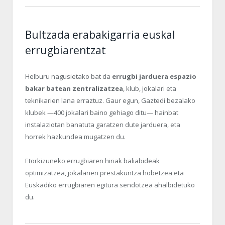
Bultzada erabakigarria euskal
errugbiarentzat
Helburu nagusietako bat da
errugbi jarduera espazio
bakar batean zentralizatzea
, klub, jokalari eta
teknikarien lana erraztuz. Gaur egun, Gaztedi bezalako
klubek —400 jokalari baino gehiago ditu— hainbat
instalaziotan banatuta garatzen dute jarduera, eta
horrek hazkundea mugatzen du.
Etorkizuneko errugbiaren hiriak baliabideak
optimizatzea, jokalarien prestakuntza hobetzea eta
Euskadiko errugbiaren egitura sendotzea ahalbidetuko
du.