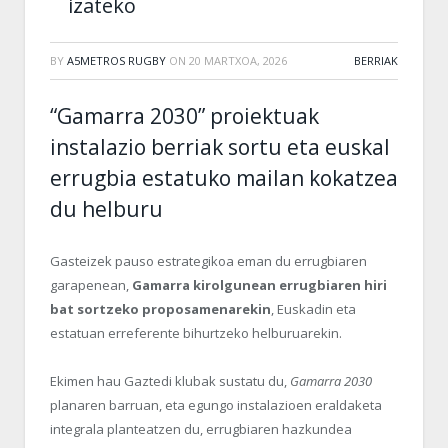
izateko
BY
A5METROS RUGBY
ON
20 MARTXOA, 2026
BERRIAK
“Gamarra 2030” proiektuak
instalazio berriak sortu eta euskal
errugbia estatuko mailan kokatzea
du helburu
Gasteizek pauso estrategikoa eman du errugbiaren
garapenean,
Gamarra kirolgunean errugbiaren hiri
bat sortzeko proposamenarekin
, Euskadin eta
estatuan erreferente bihurtzeko helburuarekin.
Ekimen hau Gaztedi klubak sustatu du,
Gamarra 2030
planaren barruan, eta egungo instalazioen eraldaketa
integrala planteatzen du, errugbiaren hazkundea