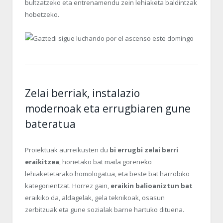
bultzatzeko eta entrenamendu zein lehiaketa baldintzak
hobetzeko.
Zelai berriak, instalazio
modernoak eta errugbiaren gune
bateratua
Proiektuak aurreikusten du
bi errugbi zelai berri
eraikitzea
, horietako bat maila goreneko
lehiaketetarako homologatua, eta beste bat harrobiko
kategorientzat. Horrez gain,
eraikin balioaniztun bat
eraikiko da, aldagelak, gela teknikoak, osasun
zerbitzuak eta gune sozialak barne hartuko dituena.