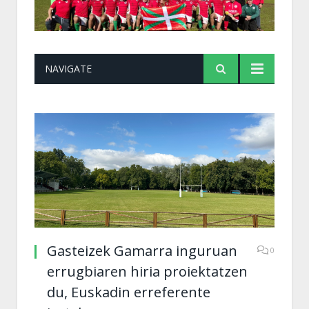
NAVIGATE
Gasteizek Gamarra inguruan
0
errugbiaren hiria proiektatzen
du, Euskadin erreferente