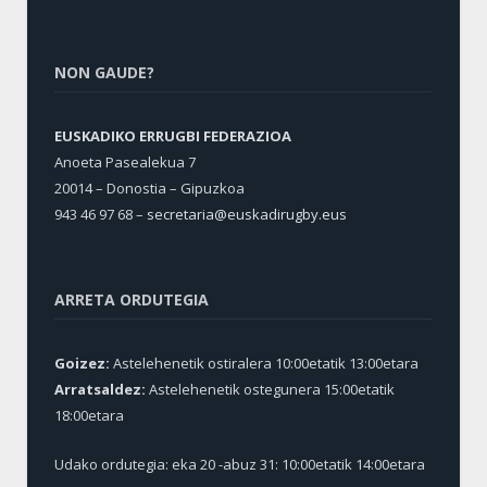
NON GAUDE?
EUSKADIKO ERRUGBI FEDERAZIOA
Anoeta Pasealekua 7
20014 – Donostia – Gipuzkoa
943 46 97 68 –
secretaria@euskadirugby.eus
ARRETA ORDUTEGIA
Goizez:
Astelehenetik ostiralera 10:00etatik 13:00etara
Arratsaldez:
Astelehenetik ostegunera 15:00etatik
18:00etara
Udako ordutegia: eka 20 -abuz 31: 10:00etatik 14:00etara