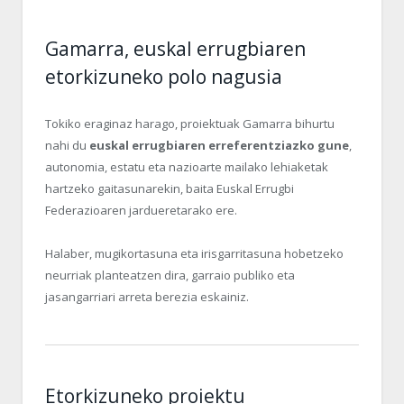
Gamarra, euskal errugbiaren
etorkizuneko polo nagusia
Tokiko eraginaz harago, proiektuak Gamarra bihurtu
nahi du
euskal errugbiaren erreferentziazko gune
,
autonomia, estatu eta nazioarte mailako lehiaketak
hartzeko gaitasunarekin, baita Euskal Errugbi
Federazioaren jardueretarako ere.
Halaber, mugikortasuna eta irisgarritasuna hobetzeko
neurriak planteatzen dira, garraio publiko eta
jasangarriari arreta berezia eskainiz.
Etorkizuneko proiektu