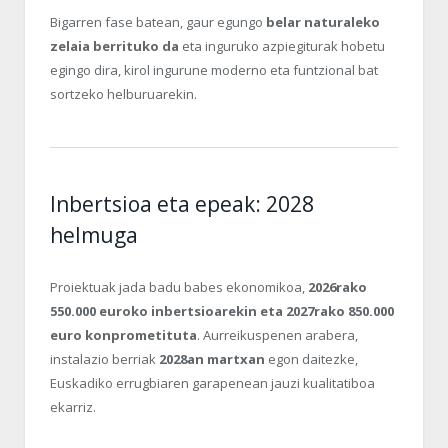
Bigarren fase batean, gaur egungo
belar naturaleko
zelaia berrituko da
eta inguruko azpiegiturak hobetu
egingo dira, kirol ingurune moderno eta funtzional bat
sortzeko helburuarekin.
Inbertsioa eta epeak: 2028
helmuga
Proiektuak jada badu babes ekonomikoa,
2026rako
550.000 euroko inbertsioarekin eta 2027rako 850.000
euro konprometituta
. Aurreikuspenen arabera,
instalazio berriak
2028an martxan
egon daitezke,
Euskadiko errugbiaren garapenean jauzi kualitatiboa
ekarriz.