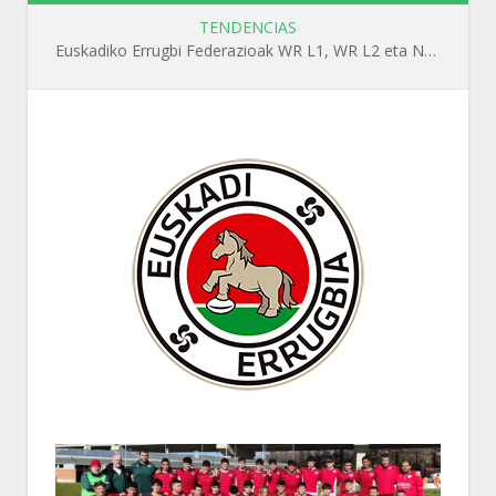
TENDENCIAS
Euskadiko Errugbi Federazioak WR L1, WR L2 eta N1 ikastaroak antolatuko ditu irailean Getxon