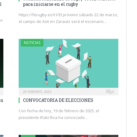
2
para iniciarse en el rugby
https://ferugby.es/t1/El próximo sábado 22 de marzo,
en
el campo de Asti en Zarautz será el escenario…
NOTICIAS
20 FEBRERO, 2025
0
ón
CONVOCATORIA DE ELECCIONES
Con fecha de hoy, 19 de febrero de 2025, el
presidente Iñaki Rica ha convocado…