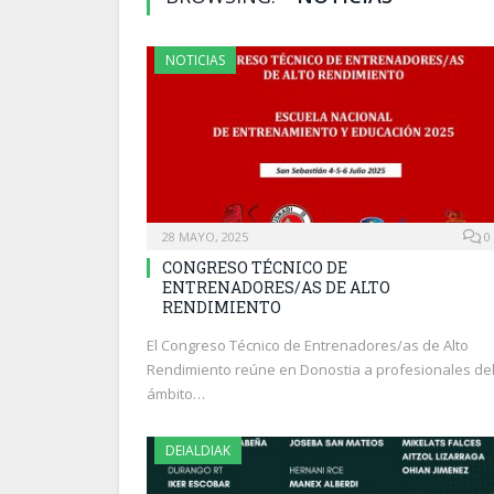
NOTICIAS
28 MAYO, 2025
0
CONGRESO TÉCNICO DE
ENTRENADORES/AS DE ALTO
RENDIMIENTO
El Congreso Técnico de Entrenadores/as de Alto
Rendimiento reúne en Donostia a profesionales de
ámbito…
DEIALDIAK