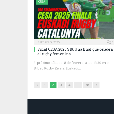
CESA
6 FEBRERO, 2025
0
Final CESA 2025 S19. Una final que celebra
el rugby femenino
El próximo sábado, 8 de febrero, a las 13:30 en el
Bilbao Rugby Zelaia, Euskadi…
Previous
Next
1
2
3
4
…
85