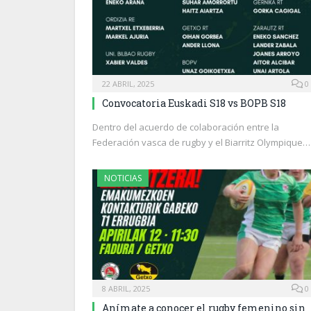
22 ABRIL, 2025
0
Convocatoria Euskadi S18 vs BOPB S18
Dentro del acuerdo de colaboración entre la
Federación vasca de rugby y el Biarritz Olympique…
NOTICIAS
8 ABRIL, 2025
0
Anímate a conocer el rugby femenino sin