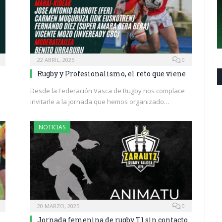
22 ABRIL, 2025
0
Rugby y Profesionalismo, el reto que viene
Desde la Federación Vasca de Rugby nos complace
invitarle a la jornada que hemos organizado…
NOTICIAS
20 MARZO, 2025
0
Jornada femenina de rugby T1 sin contacto