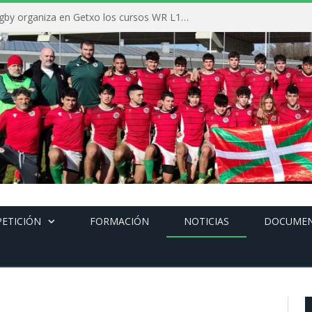
La Federación Vasca de Rugby organiza en Getxo los cursos WR L1, WR L2 y N1 durante el mes de septiembre
ETICIÓN
FORMACIÓN
NOTICIAS
DOCUME