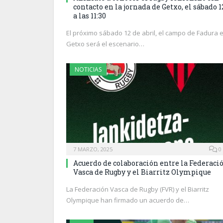
contacto en la jornada de Getxo, el sábado 1
a las 11:30
El próximo sábado 12 de abril, el campo de Fadura 
Getxo será el escenario…
NOTICIAS
7 MARZO, 2025
0
Acuerdo de colaboración entre la Federaci
Vasca de Rugby y el Biarritz Olympique
La Federación Vasca de Rugby (FVR) y el Biarritz
Olympique han firmado un acuerdo de…