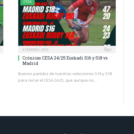
CESA
3 FEBRERO, 2025
0
Crónicas CESA 24/25 Euskadi S16 y S18 vs
Madrid
Buenos partidos de nuestras selecciones S16 y S18
para cerrar el CESA 24-25, que aunque no…