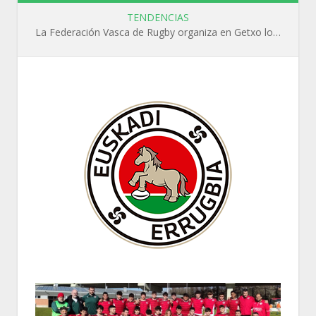
TENDENCIAS
La Federación Vasca de Rugby organiza en Getxo los cursos WR L1, WR L2 y N1 durante el mes de septiembre