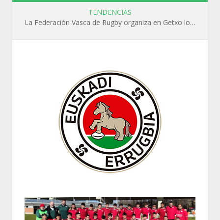
TENDENCIAS
La Federación Vasca de Rugby organiza en Getxo los cursos WR L1, WR L2 y N1 durante el mes de septiembre