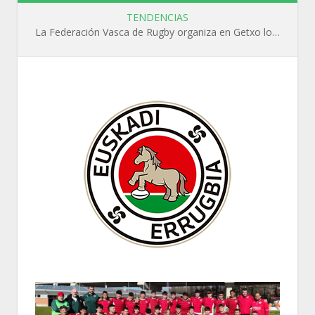
TENDENCIAS
La Federación Vasca de Rugby organiza en Getxo los cursos WR L1, WR L2 y N1 durante el mes de septiembre