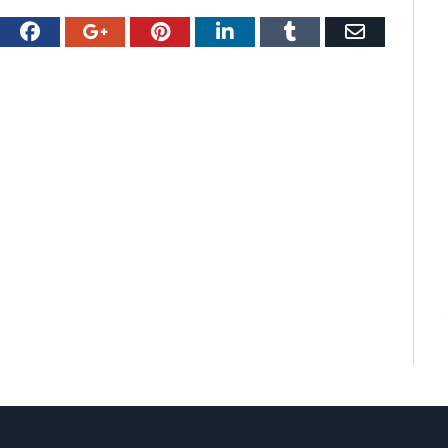
witter
Facebook
Google+
Pinterest
LinkedIn
Tumblr
Email