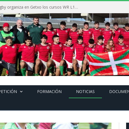
La Federación Vasca de Rugby organiza en Getxo los cursos WR L1, WR L2 y N1 durante el mes de septiembre
ETICIÓN
FORMACIÓN
NOTICIAS
DOCUME