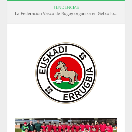
TENDENCIAS
La Federación Vasca de Rugby organiza en Getxo los cursos WR L1, WR L2 y N1 durante el mes de septiembre