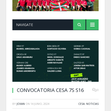
NAVIGATE
CONVOCATORIA CESA 7S S16
0
BY
JOXAN
ON
14 JUNIO, 2024
CESA
,
NOTICIAS