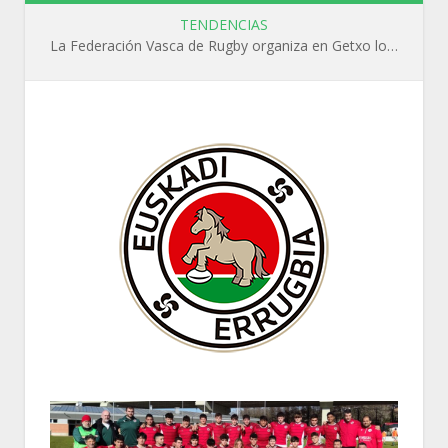
TENDENCIAS
La Federación Vasca de Rugby organiza en Getxo los cursos WR L1, WR L2 y N1 durante el mes de septiembre