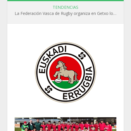
TENDENCIAS
La Federación Vasca de Rugby organiza en Getxo los cursos WR L1, WR L2 y N1 durante el mes de septiembre