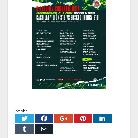
SHARE.
Twitter
Facebook
Google+
Pinterest
LinkedI
Tumblr
Email