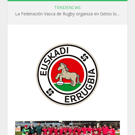
TENDENCIAS
La Federación Vasca de Rugby organiza en Getxo los cursos WR L1, WR L2 y N1 durante el mes de septiembre