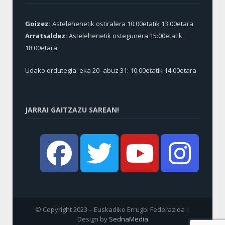
Goizez:
Astelehenetik ostiralera 10:00etatik 13:00etara
Arratsaldez:
Astelehenetik ostegunera 15:00etatik
18:00etara
Udako ordutegia: eka 20 -abuz 31: 10:00etatik 14:00etara
JARRAI GAITZAZU SAREAN!
© Copyright 2023 – Euskadiko Errugbi Federazioa |
Design by
SednaMedia