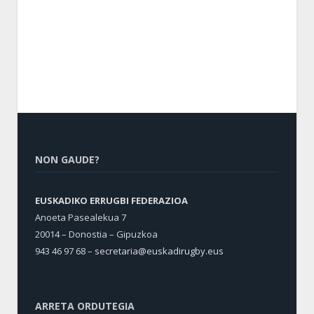
NON GAUDE?
EUSKADIKO ERRUGBI FEDERAZIOA
Anoeta Pasealekua 7
20014 – Donostia – Gipuzkoa
943 46 97 68 –
secretaria@euskadirugby.eus
ARRETA ORDUTEGIA