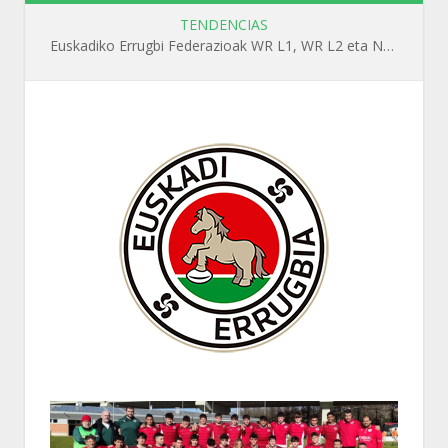
TENDENCIAS
Euskadiko Errugbi Federazioak WR L1, WR L2 eta N1 ikastaroak antolatuko ditu irailean Getxon