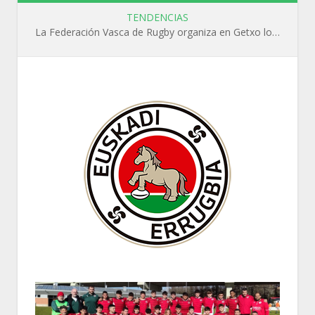
TENDENCIAS
La Federación Vasca de Rugby organiza en Getxo los cursos WR L1, WR L2 y N1 durante el mes de septiembre