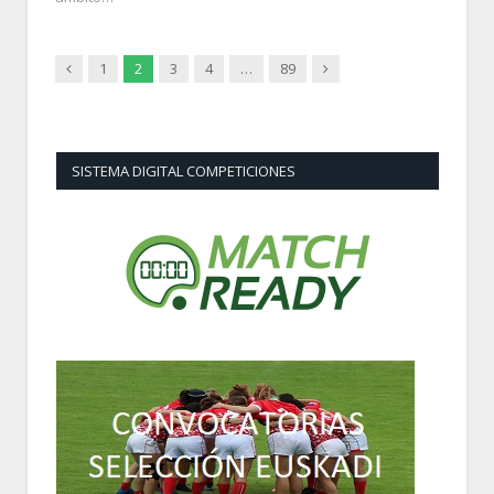
Previous
Next
1
2
3
4
…
89
SISTEMA DIGITAL COMPETICIONES