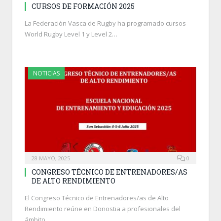
CURSOS DE FORMACIÓN 2025
La Federación Vasca de Rugby ha programado cursos
World Rugby Level 1 y Level 2…
NOTICIAS
28 MAYO, 2025
0
CONGRESO TÉCNICO DE ENTRENADORES/AS
DE ALTO RENDIMIENTO
El Congreso Técnico de Entrenadores/as de Alto
Rendimiento reúne en Donostia a profesionales del
ámbito…