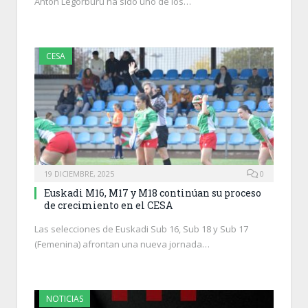
Antón Legorburu ha sido uno de los…
CESA
19 DICIEMBRE, 2025
0
Euskadi M16, M17 y M18 continúan su proceso
de crecimiento en el CESA
Las selecciones de Euskadi Sub 16, Sub 18 y Sub 17
(Femenina) afrontan una nueva jornada…
NOTICIAS