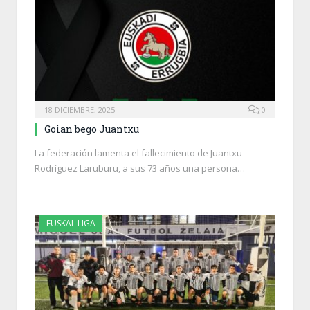
18 DICIEMBRE, 2025
0
Goian bego Juantxu
La federación lamenta el fallecimiento de Juantxu
Rodríguez Laruburu, a sus 73 años una persona…
EUSKAL LIGA